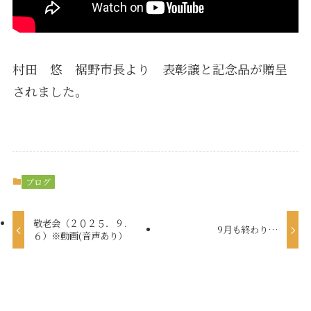
村田 悠 裾野市長より 表彰譲と記念品が贈呈
されました。
ブログ
敬老会（２０２５．９.
9月も終わり…
６）※動画(音声あり）